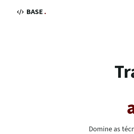
BASE
.
Tr
Domine as técni