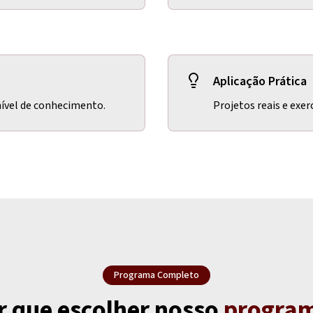
Aplicação Prática
nível de conhecimento.
Projetos reais e exer
Programa Completo
r que escolher nosso
progra