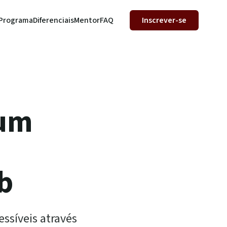
Programa
Diferenciais
Mentor
FAQ
Inscrever-se
 um
b
essíveis através